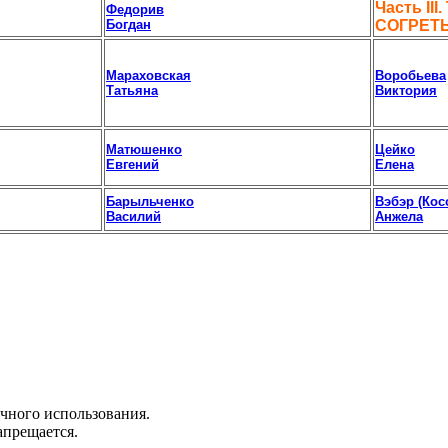
Часть III.
Федорив
Богдан
СОГРЕТ
Мараховская
Воробьева
Татьяна
Виктория
Матюшенко
Цейко
Евгений
Елена
Барыльченко
Вэбэр (Кос
Василий
Анжела
ичного использования.
апрещается.