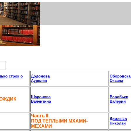
ько строк о
Додонова
Оборовска
Аурелия
Оксана
Шаронова
Воробьев
ДОЖДИК
Валентина
Валерий
Часть II.
Демешко
ПОД ТЕПЛЫМИ МХАМИ-
Николай
МЕХАМИ