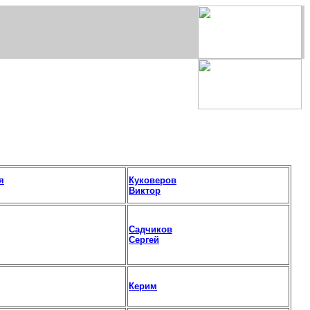
я
Куковеров
Виктор
Садчиков
Сергей
Керим