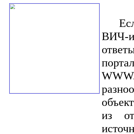
Если 
ВИЧ-
ответы
порта
WWW.
разн
объект
из от
источ