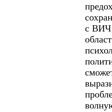
предо
сохран
с ВИЧ.
обла
псих
полити
смож
вырази
пробле
волну