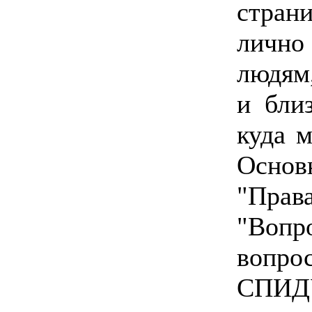
стран
лично
людям
и бли
куда 
Основ
"Прав
"Воп
вопро
СПИДУ"