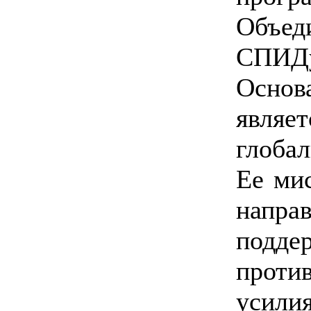
Объе
СПИД
Основ
являе
глоба
Ее мис
напр
подде
проти
усилия