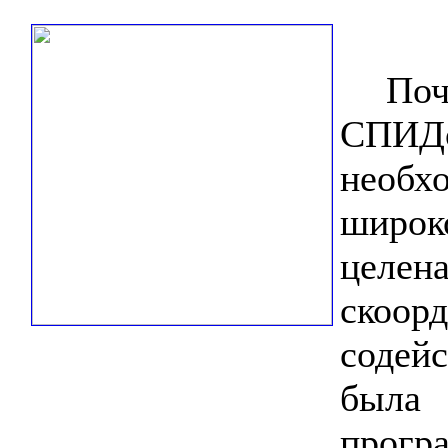
Почти
СПИ
необх
широко
цел
скоо
содей
была
про