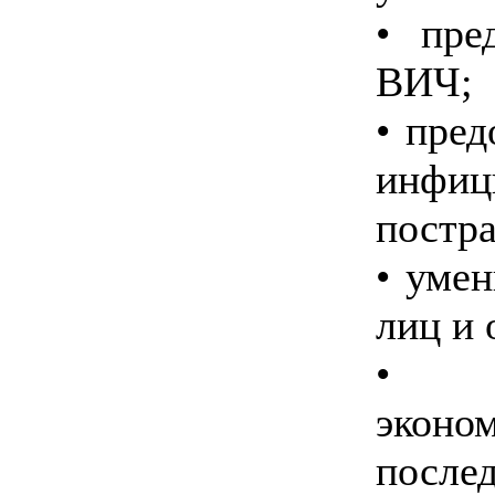
• пре
ВИЧ;
• пред
инфиц
постра
• уме
лиц и
• ос
экон
после